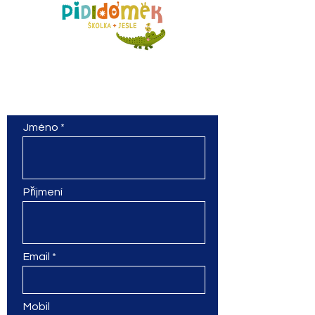
Kontaktujte nás
Máte otázky nebo chcete prohlídku školky?
Nebojte se nám napsat
Jméno
Příjmení
Email
Mobil