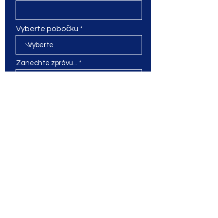
Vyberte pobočku
Zanechte zprávu...
Poslat
pobočka Praha 1
Pštrossova 37,