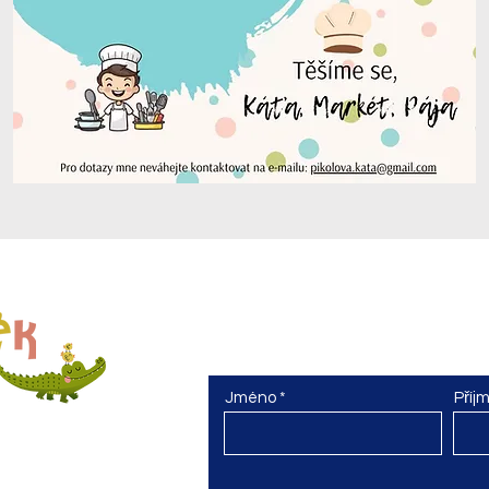
Kontaktujte nás
Máte otázky nebo chcete prohlídku šk
Jméno
Příj
sto