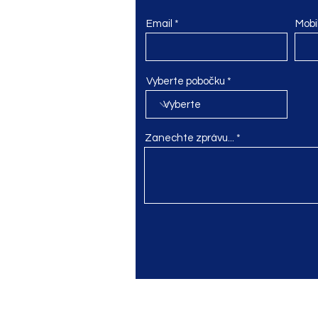
domek.cz
Email
Mobi
Vyberte pobočku
didomek.cz
Zanechte zprávu...
domek.cz