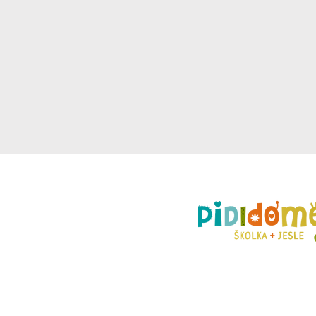
pobočka Praha 1
Pštrossova 37,
110 00 Praha 1 - Nové Mě