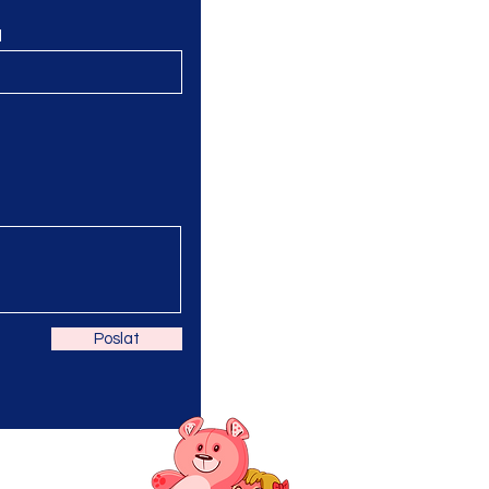
l
Poslat