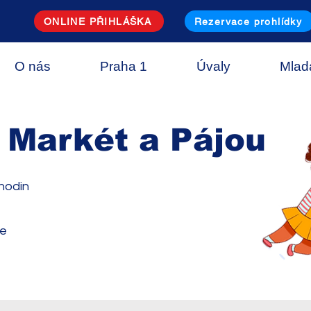
ONLINE PŘIHLÁŠKA
Rezervace prohlídky
O nás
Praha 1
Úvaly
Mlad
 Markét a Pájou
 hodin
ce