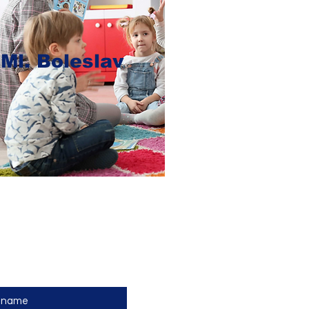
Ml. Boleslav
olky? Nebojte se nám napsat
t name