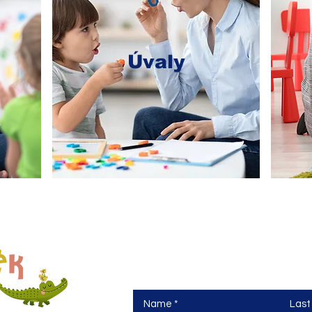
Úvaly
Contact us
Máte otázky nebo chcete prohlídku šk
Name
Las