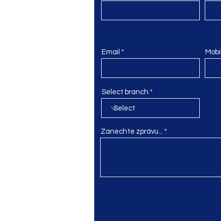
sto
domek.cz
Email
Mobi
Select branch
didomek.cz
Zanechte zprávu...