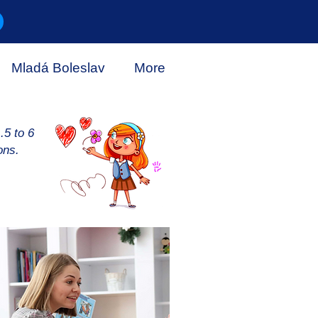
Mladá Boleslav
More
.5 to 6
ons.